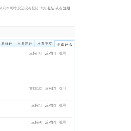
来到本网站,您还没有登陆,请先
登陆
或者
注册
.
只看好评
只看差评
只看中立
全部评论
支持
[10]
反对
[7]
引用
支持
[10]
反对
[7]
引用
支持
[5]
反对
[2]
引用
支持
[4]
反对
[2]
引用