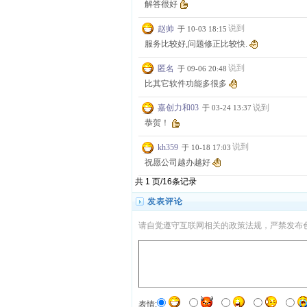
解答很好
说到
赵帅
于 10-03 18:15
服务比较好,问题修正比较快.
说到
匿名
于 09-06 20:48
比其它软件功能多很多
说到
嘉创力和03
于 03-24 13:37
恭贺！
说到
kh359
于 10-18 17:03
祝愿公司越办越好
共 1 页/16条记录
发表评论
请自觉遵守互联网相关的政策法规，严禁发布
表情: