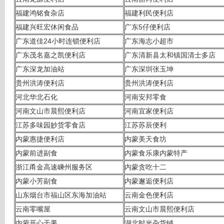
福建鸿铭食杂店
福建利民便利店
福建兴旺宏休闲食品
广东5仔便利店
广东道佳24小时连锁便利店
广东海志小超市
广东茂名嘉之凯便利店
广东清新县太和镇国清士多店
广东深龙加油站
广东深圳张玉坤
贵州洪涛便利店
贵州洪涛便利店
河北华北石化
河南安邦零食
河南文山市晨熙便利店
河南宜家便利店
江苏多味园妙货零食店
江苏苏辰便利
内蒙惠捷便利店
内蒙美天食坊
内蒙前进副食
内蒙食乐康内蒙特产
浙江甬金高速嵊州服务区
内蒙贪吃十二
内蒙小芳副食
内蒙邂逅便利店
山东烟台市福山区东海加油站
云南金色便利店
云南零嘴屋
云南文山市晨熙便利店
内蒙开心干果
湖北时光杂货铺