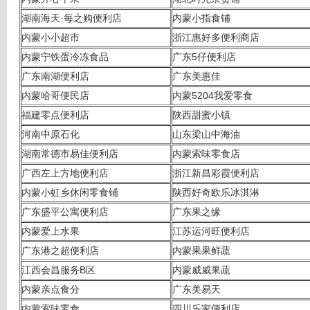
湖南海天·每之购便利店
内蒙小指食铺
内蒙小小超市
浙江惠好多便利商店
内蒙宁铁蛋冷冻食品
广东5仔便利店
广东南湖便利店
广东美惠佳
内蒙哈哥便民店
内蒙5204我爱零食
福建零点便利店
陕西甜蜜小镇
河南中原石化
山东梁山中海油
湖南常德市易佳便利店
内蒙索味零食店
广西左上方地便利店
浙江新昌彩霞便利店
内蒙小虹乡休闲零食铺
陕西好奇欧乐冰淇淋
广东盛平公寓便利店
广东果之缘
内蒙爱上水果
江苏运河旺便利店
广东港之超便利店
内蒙果果鲜蔬
江西会昌服务B区
内蒙威威果蔬
内蒙亲点食分
广东美易天
内蒙索味零食
四川乐家便利店