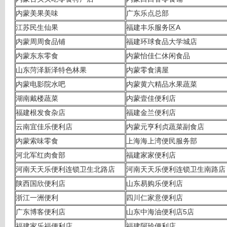
内蒙美果美味
广东乐点总部
江苏民生仙果
福建丰乐服务区A
内蒙周周食品铺
福建环球食品大学城店
内蒙东东零食
内蒙怡佳仁休闲食品
山东菏泽新泽特色林果
内蒙零食满屋
内蒙电影院水吧
内蒙黄六精品水果蔬菜
湖南戴楼蔬菜
内蒙壹佳便利店
福建根发食杂店
福建金兰便利店
云南宜佳乐便利店
内蒙元亨利贞蔬菜副食店
内蒙索味零食
上海海上湾便民服务部
河北军红肉食部
福建家家便利店
河南天天乐便利连锁卫生北路店
河南天天乐便利连锁卫生南路店
陕西国欣便利店
山东易购乐便利店
浙江一洲便利
四川仁家意便利店
广东博客便利店
山东中海油便利店5店
福建家乐福便利店
福建阿玲便利店