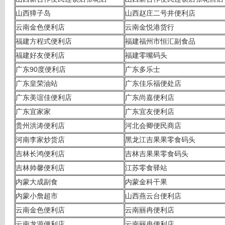
山西獐子岛
山西赵庄二号井便利店
云南金色便利店
云南金悦港货行
福建方程式便利店
福建福州市恒汇副食品
福建好友便利店
福建零嘴码头
广东90度便利店
广东多乐士
广东皇荣油站
广东佳乐福便处店
广东美谊佳便利店
广东尚嘉便利店
广东宜家家
广东宜友便利店
贵州洪涛便利店
河北会卿便民商店
河南李家炒货店
黑龙江吉果果零食码头
吉林长鸿便利店
吉林吉果果零食码头
吉林帅馨便利店
江苏零食驿站
内蒙大成副食
内蒙金科干果
内蒙小詹超市
山西燕云台便利店
云南金色便利店
云南丽冉便利店
云南龙源便利店
云南丽冉便利店