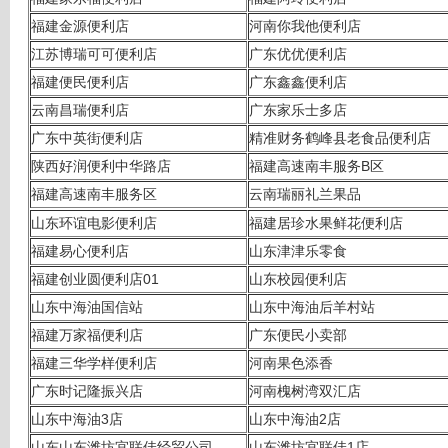
福建金源便利店
河南你我他便利店
江苏博瑞可可便利店
广东优优便利店
福建便民便利店
广东鑫鑫便利店
云南昌瑞便利店
广东家乐士多店
广东中英街便利店
精准财务鹤峰县老食品便利店
陕西好润便利中华路店
福建高速南丰服务B区
福建高速南丰服务区
云南瑞丽礼兰果品
山东环谊电影便利店
福建居珍水果鲜花便利店
福建易心便利店
山东津津乐零食
福建创业圆便利店01
山东校园便利店
山东中海油国信站
山东中海油后羊村站
福建万家福便利店
广东便民小卖部
福建三华学样便利店
河南果色添香
广东时记隆振兴店
河南槐树湾双汇店
山东中海油3店
山东中海油2店
山东山东潍坊宜联佳经贸公司
山东潍坊宜联佳1店