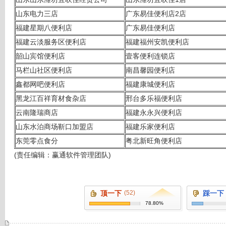
山东电力三店
广东易佳便利店2店
福建星期八便利店
广东易佳便利店
福建云淡服务区便利店
福建福州安凯便利店
韶山宾馆便利店
壹客便利连锁店
马栏山社区便利店
南昌馨园便利店
鑫都网吧便利店
福建康城便利店
黑龙江百祥育材食杂店
邢台多乐福便利店
云南隆瑞商店
福建永永兴便利店
山东水泊商场靳口加盟店
福建乐家便利店
东莞零点食分
粤北新旺角便利店
(责任编辑：赢通软件管理团队)
顶一下
(52)
踩一下
78.80%