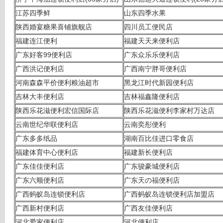
江苏四季鲜
山东四季水果
陕西婚宴糖果喜铺旗舰店
四川员工便民店
福建连江便利
福建天天来便利店
广东好客99便利店
广东众乐乐便利店
广西洪记便利店
广西南宁胖哥便利店
河南森森平价便利粮油超市
黑龙江时代新园便利店
吉林大丰便利店
吉林福鑫隆便利店
陕西乐花滋便利宏信国际店
陕西乐花滋便利李家村万达店
云南世纪华联便利店
云南奕彤便利
广东多多纸品
湖南百比佳进口零食店
福建体育中心便利店
福建新长便利店
广东佳佳便利店
广东骏豪城便利店
广东六顺便利店
广东天の福便利店
广西蚂蚁岛连锁便利店
广西蚂蚁岛连锁便利店加盟店
广西新村便利店
广西友佳便利店
河北爱家便利店
河北便利店