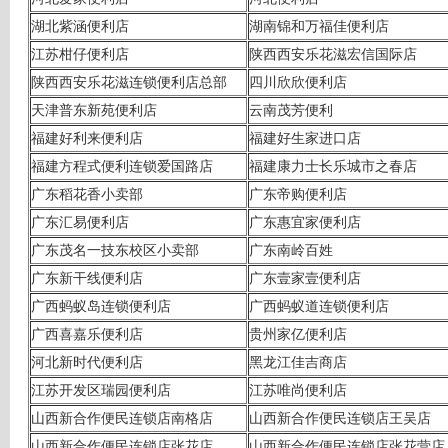
湖北紫涵便利店
湖南锦和万福佳便利店
江苏柑仔便利店
陕西西安乐花滋宏信国际店
陕西西安乐花滋连锁便利店总部
四川欣欣便利店
天津普东新苑便利店
云南茂芳便利
福建好利来便利店
福建好生家进口店
福建方程式便利连锁爱国路店
福建康力士长乐城市之春店
广东稻花香小卖部
广东帝购便利店
广东汇易便利店
广东惠宜家便利店
广东茂名一技东校区小卖部
广东南岭百姓
广东新干线便利店
广东壹家壹便利店
广西蚂蚁岛连锁便利店
广西蚂蚁道连锁便利店
广西喜嘉乐便利店
贵州家亿便利店
河北新时代便利店
黑龙江佳吉商店
江苏开发区瑞园便利店
江苏唯尚便利店
山西新合作便民连锁店南格店
山西新合作便民连锁店王吴店
山西新合作便民连锁店张花店
山西新合作便民连锁店张花营店