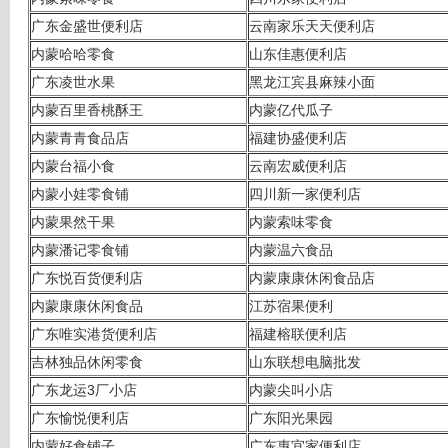
广东金盛世便利店
云南家乐天天便利店
内蒙哈哈零食
山东佳惠便利店
广东凌世水果
黑龙江宾县麻辣小面
内蒙百里香桃酥王
内蒙亿代瓜子
内蒙青青食品店
福建协盛便利店
内蒙台福小食
云南宏威便利店
内蒙小娃零食铺
四川新一家便利店
内蒙果然干果
内蒙索味零食
内蒙潘记零食铺
内蒙温六食品
广东悦百货便利店
内蒙康康休闲食品店
内蒙康康休闲食品
江苏宿果便利
广东唯实港货便利店
福建榕联便利店
吉林独品休闲零食
山东联想电脑批发
广东龙运3厂小店
内蒙尖叫小店
广东愉悦便利店
广东阳光果园
内蒙好食铺子
广东惠宜家便利店