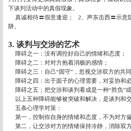
下谈判活动中的真假现象。
真诚相待〓假意逢迎；
2
、声东击西〓示意
阱。
3.
谈判与交涉的艺术
障碍之一：没有调控好自己的情绪和态度；
障碍之二：对对方抱着消极的感情；
障碍之三：自己
“
固守
”
，忽视交涉双方的共
障碍之四：出于面子的心理需要，对妥协和
障碍之五；把交涉和谈判看成是一种
“
胜负
”
以上五种障碍能够被突破和解决，是谈判和
五条心理学对策：
第一，控制你自身的情绪和态度，不为对方
第二，让交涉对方的情绪保持冷静，消除双