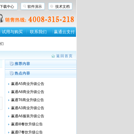
下载中心
软件演示
技术文档
试用与购买
联系我们
赢通云支付
们
返回首页
推荐内容
热点内容
赢通A5商业升级公告
赢通A8商业升级公告
赢通T6商业升级公告
赢通A3商业升级公告
赢通A6服装升级公告
赢通I8餐饮升级公告
赢通I7餐饮升级公告