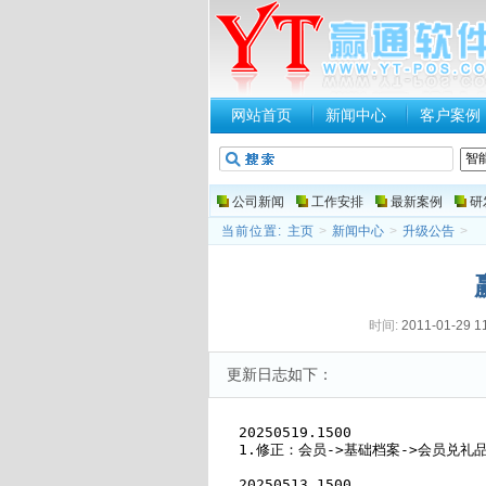
网站首页
新闻中心
客户案例
公司新闻
工作安排
最新案例
研
当前位置:
主页
>
新闻中心
>
升级公告
>
时间:
2011-01-29 1
更新日志如下：